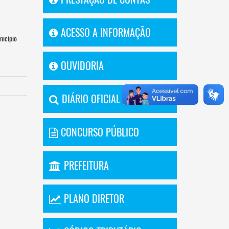
ACESSO A INFORMAÇÃO
nicípio
OUVIDORIA
DIÁRIO OFICIAL
CONCURSO PÚBLICO
PREFEITURA
PLANO DIRETOR