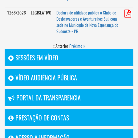
1266/2026
LEGISLATIVO
Declara de utilidade pública o Clube de
Desbravadores e Aventureiros Sul, com
sede no Município de Nova Esperança do
Sudoeste - PR.
« Anterior
Próximo »
SESSÕES EM VÍDEO
VÍDEO AUDIÊNCIA PÚBLICA
PORTAL DA TRANSPARÊNCIA
PRESTAÇÃO DE CONTAS
ACESSO A INFORMAÇÃO