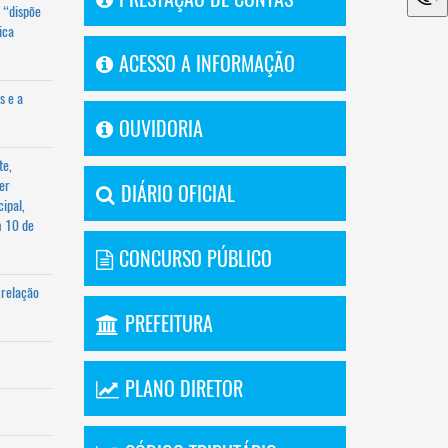
 “dispõe
ica
ACESSO A INFORMAÇÃO
s e a
OUVIDORIA
te,
er
DIÁRIO OFICIAL
ipal,
m 10 de
CONCURSO PÚBLICO
 relação
PREFEITURA
PLANO DIRETOR