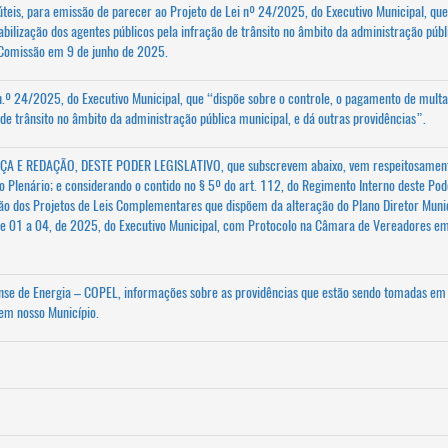
úteis, para emissão de parecer ao Projeto de Lei nº 24/2025, do Executivo Municipal, que
bilização dos agentes públicos pela infração de trânsito no âmbito da administração públ
a Comissão em 9 de junho de 2025.
n.º 24/2025, do Executivo Municipal, que “dispõe sobre o controle, o pagamento de multa
 de trânsito no âmbito da administração pública municipal, e dá outras providências”.
 E REDAÇÃO, DESTE PODER LEGISLATIVO, que subscrevem abaixo, vem respeitosamen
 o Plenário; e considerando o contido no § 5º do art. 112, do Regimento Interno deste Pod
ação dos Projetos de Leis Complementares que dispõem da alteração do Plano Diretor Munic
e 01 a 04, de 2025, do Executivo Municipal, com Protocolo na Câmara de Vereadores e
se de Energia – COPEL, informações sobre as providências que estão sendo tomadas em
 em nosso Município.