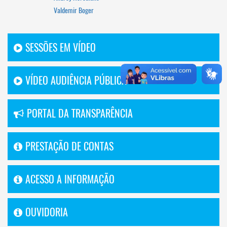
Valdemir Boger
SESSÕES EM VÍDEO
VÍDEO AUDIÊNCIA PÚBLICA
PORTAL DA TRANSPARÊNCIA
PRESTAÇÃO DE CONTAS
ACESSO A INFORMAÇÃO
OUVIDORIA