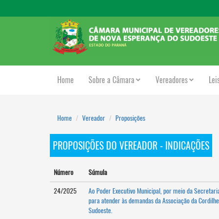
Home
Sobre a Câmara
Vereadores
Lei
Home
Vereador
Proposições
PROPOSIÇÕES DO VEREADOR - INDICAÇÕES
Número
Súmula
24/2025
Ao Poder Executivo Municipal, por meio da Secretari
para atender às demandas da Associação da Cordilhe
Sudoeste.