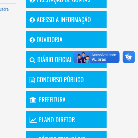
quadra
ACESSO A INFORMAÇÃO
OUVIDORIA
DIÁRIO OFICIAL
CONCURSO PÚBLICO
PREFEITURA
PLANO DIRETOR