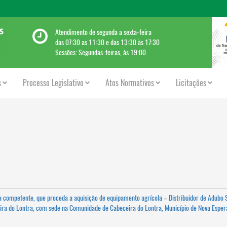
Atendimento de segunda a sexta-feira
das 07:30 as 11:30 e das 13:30 às 17:30
Sessões: Segundas-feiras, às 19:00
s
Processo Legislativo
Atos Normativos
Licitações
a competente, que proceda a aquisição de equipamento agrícola – Distribuidor de Adubo 
ira do Lontra, com sede na Comunidade de Cabeceira do Lontra, Município de Nova Esper