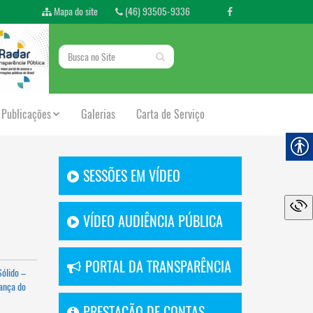
Mapa do site
(46) 93505-9336
Publicações
Galerias
Carta de Serviço
SESSÕES EM VÍDEO
VÍDEO AUDIÊNCIA PÚBLICA
PORTAL DA TRANSPARÊNCIA
Sólido –
ança do
PRESTAÇÃO DE CONTAS