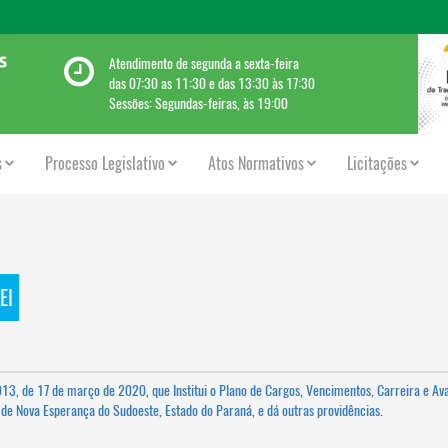
Atendimento de segunda a sexta-feira
das 07:30 as 11:30 e das 13:30 às 17:30
Sessões: Segundas-feiras, às 19:00
s
Processo Legislativo
Atos Normativos
Licitações
EI
º 1.013, de 17 de março de 2020, que Institui o Plano de Cargos, Vencimentos, Carreira e Av
e Nova Esperança do Sudoeste, Estado do Paraná, e dá outras providências.