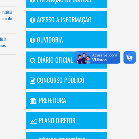
 Institui
stado do
ACESSO A INFORMAÇÃO
OUVIDORIA
lícia
cias.
DIÁRIO OFICIAL
CONCURSO PÚBLICO
PREFEITURA
PLANO DIRETOR