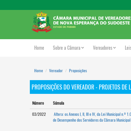
Home
Sobre a Câmara
Vereadores
Lei
Home
Vereador
Proposições
PROPOSIÇÕES DO VEREADOR - PROJETOS DE L
Número
Súmula
03/2022
Altera: os Anexos I, II, III e IV, da Lei Municipal n.
de Desempenho dos Servidores da Câmara Municipal d