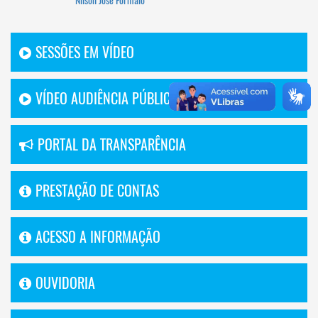
Nilson Jose Formaio
SESSÕES EM VÍDEO
VÍDEO AUDIÊNCIA PÚBLICA
PORTAL DA TRANSPARÊNCIA
PRESTAÇÃO DE CONTAS
ACESSO A INFORMAÇÃO
OUVIDORIA