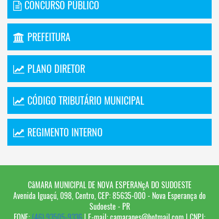
CONCURSO PÚBLICO
PREFEITURA
PLANO DIRETOR
CÓDIGO TRIBUTÁRIO MUNICIPAL
REGIMENTO INTERNO
CâMARA MUNICIPAL DE NOVA ESPERANçA DO SUDOESTE
Avenida Iguaçú, 098, Centro, CEP: 85635-000 - Nova Esperança do
Sudoeste - PR
FONE:
(46) 93505-9336
| E-mail: camaranes@hotmail.com | CNPJ: