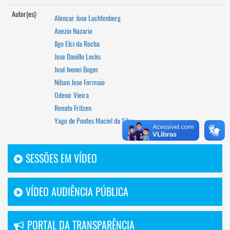
Autor(es):
Alencar Jose Luchtenberg
Anezio Nazario
Ilgo Elci da Rocha
Jose Danillo Locks
José Ivonei Boger
Nilson Jose Formaio
Odenir Vieira
Renato Fritzen
Yago de Pontes Maciel da Silva
SESSÕES EM VÍDEO
VÍDEO AUDIÊNCIA PÚBLICA
PORTAL DA TRANSPARÊNCIA