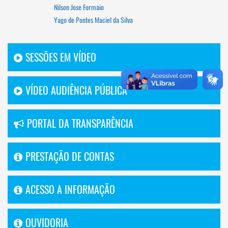
Nilson Jose Formaio
Yago de Pontes Maciel da Silva
SESSÕES EM VÍDEO
VÍDEO AUDIÊNCIA PÚBLICA
PORTAL DA TRANSPARÊNCIA
PRESTAÇÃO DE CONTAS
ACESSO A INFORMAÇÃO
OUVIDORIA