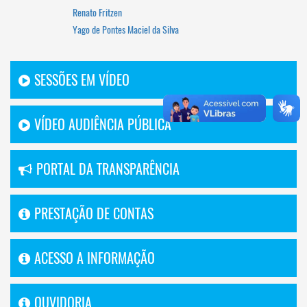
Renato Fritzen
Yago de Pontes Maciel da Silva
SESSÕES EM VÍDEO
VÍDEO AUDIÊNCIA PÚBLICA
PORTAL DA TRANSPARÊNCIA
PRESTAÇÃO DE CONTAS
ACESSO A INFORMAÇÃO
OUVIDORIA